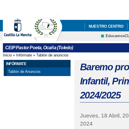
Pa
co
pri
NUESTRO CENTRO
EducamosC
BLOGS Y WIKIS
E
CRFP
CEIP Pastor Poeta, Ocaña (Toledo)
VIDEO PUERTAS ABI
Inicio
»
Infórmate
»
Tablón de anuncios
Se encuentra usted aquí
AMPA DEL CEIP PAS
INFÓRMATE
Baremo prov
Tablón de Anuncios
GALERÍA MULTIMEDI
Infantil, Pr
2024/2025
Jueves, 18 Abril, 2
2024