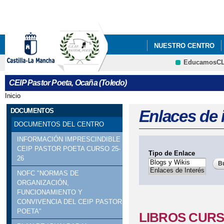
Pa
co
pri
NUESTRO CENTRO
EducamosC
BLOGS Y WIKIS
E
CRFP
CEIP Pastor Poeta, Ocaña (Toledo)
VIDEO PUERTAS ABI
Inicio
Se encuentra usted aquí
AMPA DEL CEIP PAS
DOCUMENTOS
Enlaces de 
DOCUMENTOS DEL CENTRO
GALERÍA MULTIMEDI
INFORMACIÓN IMPRESCINDIBLE
CEIP PASTOR POETA CURSO 25-
Tipo de Enlace
26
NOFC "NORMAS DE
ORGANIZACIÓN,
FUNCIONAMIENTO Y
CONVIVENCIA DEL CEIP PASTOR
POETA"
LIBROS CURS