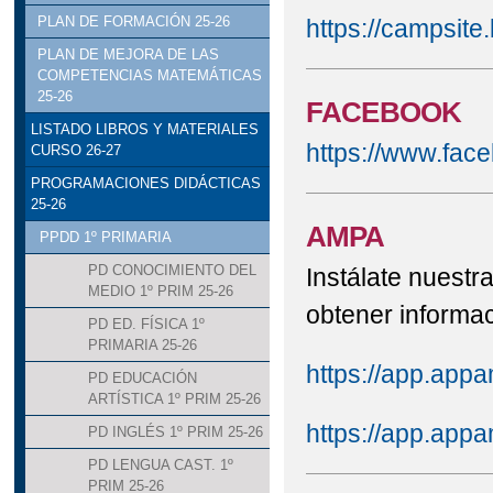
PLAN DE FORMACIÓN 25-26
https://campsit
PLAN DE MEJORA DE LAS
COMPETENCIAS MATEMÁTICAS
25-26
FACEBOOK
LISTADO LIBROS Y MATERIALES
https://www.fac
CURSO 26-27
PROGRAMACIONES DIDÁCTICAS
25-26
AMPA
PPDD 1º PRIMARIA
PD CONOCIMIENTO DEL
Instálate nues
MEDIO 1º PRIM 25-26
obtener informa
PD ED. FÍSICA 1º
PRIMARIA 25-26
https://app.app
PD EDUCACIÓN
ARTÍSTICA 1º PRIM 25-26
https://app.app
PD INGLÉS 1º PRIM 25-26
PD LENGUA CAST. 1º
PRIM 25-26