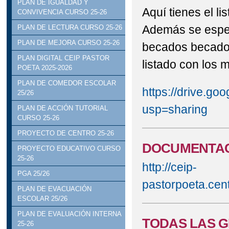
PLAN DE IGUALDAD Y
Aquí tienes el li
CONVIVENCIA CURSO 25-26
Además se especi
PLAN DE LECTURA CURSO 25-26
PLAN DE MEJORA CURSO 25-26
becados becados
PLAN DIGITAL CEIP PASTOR
listado con los m
POETA 2025-2026
PLAN DE COMEDOR ESCOLAR
https://drive.
25/26
usp=sharing
PLAN DE ACCIÓN TUTORIAL
CURSO 25-26
PROYECTO DE CENTRO 25-26
DOCUMENTAC
PROYECTO EDUCATIVO CURSO
25-26
http://ceip-
PGA 25/26
pastorpoeta.cen
PLAN DE EVACUACIÓN
ESCOLAR 25/26
PLAN DE EVALUACIÓN INTERNA
TODAS LAS G
25-26