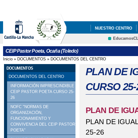
Pa
co
pri
NUESTRO CENTRO
EducamosC
BLOGS Y WIKIS
E
CRFP
CEIP Pastor Poeta, Ocaña (Toledo)
VIDEO PUERTAS ABI
Inicio
»
DOCUMENTOS
»
DOCUMENTOS DEL CENTRO
Se encuentra usted aquí
AMPA DEL CEIP PAS
DOCUMENTOS
PLAN DE I
DOCUMENTOS DEL CENTRO
GALERÍA MULTIMEDI
CURSO 25-
INFORMACIÓN IMPRESCINDIBLE
CEIP PASTOR POETA CURSO 25-
26
NOFC "NORMAS DE
PLAN DE IGU
ORGANIZACIÓN,
FUNCIONAMIENTO Y
PLAN DE IGUA
CONVIVENCIA DEL CEIP PASTOR
POETA"
25-26