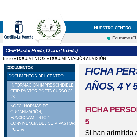
Pa
co
pri
NUESTRO CENTRO
EducamosC
BLOGS Y WIKIS
E
CRFP
CEIP Pastor Poeta, Ocaña (Toledo)
VIDEO PUERTAS ABI
Inicio
»
DOCUMENTOS
»
DOCUMENTACIÓN ADMISIÓN
Se encuentra usted aquí
AMPA DEL CEIP PAS
DOCUMENTOS
FICHA PER
DOCUMENTOS DEL CENTRO
GALERÍA MULTIMEDI
AÑOS, 4 Y 
INFORMACIÓN IMPRESCINDIBLE
CEIP PASTOR POETA CURSO 25-
26
NOFC "NORMAS DE
FICHA PERSO
ORGANIZACIÓN,
FUNCIONAMIENTO Y
5
CONVIVENCIA DEL CEIP PASTOR
POETA"
Si han admitido a