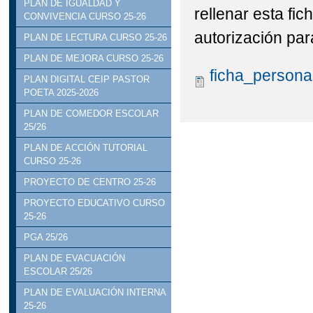
PLAN DE IGUALDAD Y
rellenar esta fic
CONVIVENCIA CURSO 25-26
autorización par
PLAN DE LECTURA CURSO 25-26
PLAN DE MEJORA CURSO 25-26
ficha_persona
PLAN DIGITAL CEIP PASTOR
POETA 2025-2026
PLAN DE COMEDOR ESCOLAR
25/26
PLAN DE ACCIÓN TUTORIAL
CURSO 25-26
PROYECTO DE CENTRO 25-26
PROYECTO EDUCATIVO CURSO
25-26
PGA 25/26
PLAN DE EVACUACIÓN
ESCOLAR 25/26
PLAN DE EVALUACIÓN INTERNA
25-26