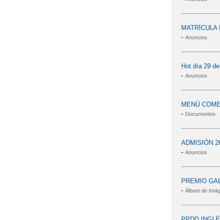
MATRÍCULA 
-
Anuncios
Hot día 29 de
-
Anuncios
MENÚ COMED
-
Documentos
ADMISIÓN 26-2
-
Anuncios
PREMIO GA
-
Álbum de Imá
PPDD INGLÉ