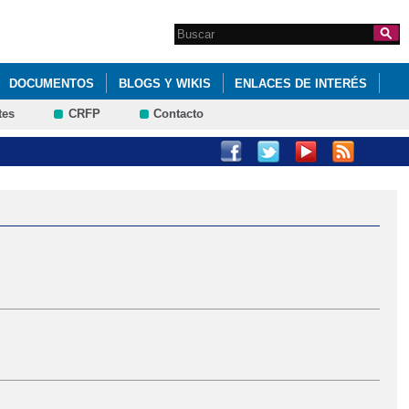
Search this site
Formulario de
búsqueda
DOCUMENTOS
BLOGS Y WIKIS
ENLACES DE INTERÉS
tes
CRFP
Contacto
AMPA DEL CEIP PASTOR POETA