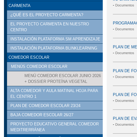
-
Documentos
CARMENTA
¿QUÉ ES EL PROYECTO CARMENTA?
PROGRAMACI
EL PROYECTO CARMENTA EN NUESTRO
-
Documentos
CENTRO
INSTALACIÓN PLATAFORMA SM APRENDIZAJE
PLAN DE ME
INSTALACIÓN PLATAFORMA BLINKLEARNING
-
Documentos
COMEDOR ESCOLAR
MENÚS COMEDOR ESCOLAR
PLAN DE FO
MENÚ COMEDOR ESCOLAR JUNIO 2026
-
Documentos
+ DOSSIER PROTEÍNA VEGETAL
ALTA COMEDOR Y AULA MATINAL HOJA PARA
PLAN DE FO
EL CENTRO 1
-
Documentos
PLAN DE COMEDOR ESCOLAR 23/24
BAJA COMEDOR ESCOLAR 26/27
PLAN DE EV
PROYECTO EDUCATIVO GENERAL COMEDOR
-
Documentos
MEDITRERRÁNEA