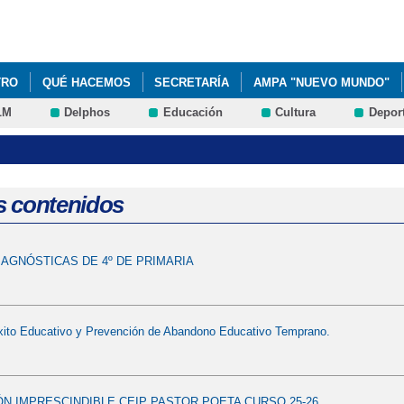
Pasar al
contenido
principal
TRO
QUÉ HACEMOS
SECRETARÍA
AMPA "NUEVO MUNDO"
LM
Delphos
Educación
Cultura
Depor
VIDEO PUERTAS ABIERTAS PERIODO DE ADMISIÓN. TE ESPERAMOS
NAVIDEÑA CEIP PASTOR POETA 22/23
GALERÍA MULTIMEDIA
s contenidos
AGNÓSTICAS DE 4º DE PRIMARIA
xito Educativo y Prevención de Abandono Educativo Temprano.
N IMPRESCINDIBLE CEIP PASTOR POETA CURSO 25-26