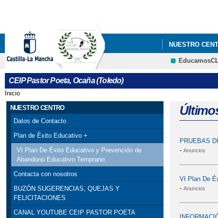
NUESTRO CEN
EducamosC
INFÓRMATE
CEIP Pastor Poeta, Ocaña (Toledo)
FELICITACIÓN 
Inicio
Se encuentra usted aquí
Último
NUESTRO CENTRO
Datos de Contacto
Plan de Éxito Educativo +
PRUEBAS DI
-
VI Plan De Éxito Educativo y Prevención de
Anuncios
Abandono Educativo Temprano.
Contacta con nosotros
VI Plan De É
-
BUZÓN SUGERENCIAS, QUEJAS Y
Anuncios
FELICITACIONES
CANAL YOUTUBE CEIP PASTOR POETA
INFORMACIÓ