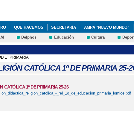
Pasar al
contenido
principal
TRO
QUÉ HACEMOS
SECRETARÍA
AMPA "NUEVO MUNDO"
LM
Delphos
Educación
Cultura
Depor
VIDEO PUERTAS ABIERTAS PERIODO DE ADMISIÓN. TE ESPERAMOS
NAVIDEÑA CEIP PASTOR POETA 22/23
GALERÍA MULTIMEDIA
D 1º PRIMARIA
IGIÓN CATÓLICA 1º DE PRIMARIA 25-2
N CATÓLICA 1º DE PRIMARIA 25-26
ion_didactica_religion_catolica_-_rel_1o_de_educacion_primaria_lomloe.pdf