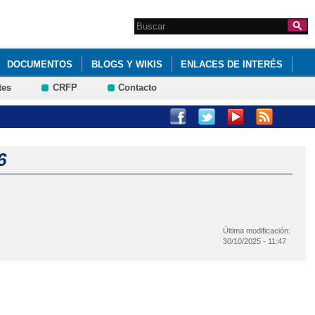
Search this site
Formulario de
búsqueda
DOCUMENTOS
BLOGS Y WIKIS
ENLACES DE INTERÉS
tes
CRFP
Contacto
AMPA DEL CEIP PASTOR POETA
6
Última modificación:
30/10/2025 - 11:47