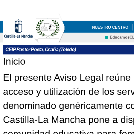
Pa
co
pri
NUESTRO CENTRO
EducamosC
BLOGS Y WIKIS
E
CRFP
CEIP Pastor Poeta, Ocaña (Toledo)
VIDEO PUERTAS ABI
Se encuentra usted aquí
Inicio
AMPA DEL CEIP PAS
El presente Aviso Legal reúne 
GALERÍA MULTIMEDI
acceso y utilización de los ser
denominado genéricamente com
Castilla-La Mancha pone a dis
comunidad educativa para fome