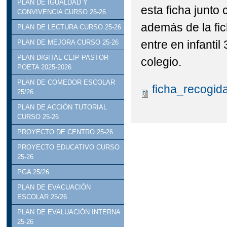
PLAN DE IGUALDAD Y
esta ficha junto 
CONVIVENCIA CURSO 25-26
además de la fi
PLAN DE LECTURA CURSO 25-26
entre en infantil
PLAN DE MEJORA CURSO 25-26
PLAN DIGITAL CEIP PASTOR
colegio.
POETA 2025-2026
PLAN DE COMEDOR ESCOLAR
ficha_recogi
25/26
PLAN DE ACCIÓN TUTORIAL
CURSO 25-26
PROYECTO DE CENTRO 25-26
PROYECTO EDUCATIVO CURSO
25-26
PGA 25/26
PLAN DE EVACUACIÓN
ESCOLAR 25/26
PLAN DE EVALUACIÓN INTERNA
25-26