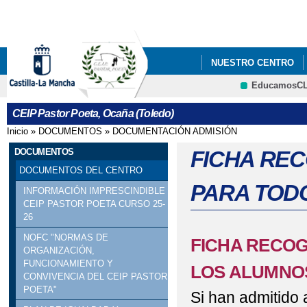
Pa
co
pri
NUESTRO CENTRO
EducamosC
BLOGS Y WIKIS
E
CRFP
CEIP Pastor Poeta, Ocaña (Toledo)
VIDEO PUERTAS ABI
Inicio
»
DOCUMENTOS
»
DOCUMENTACIÓN ADMISIÓN
Se encuentra usted aquí
AMPA DEL CEIP PAS
DOCUMENTOS
FICHA REC
DOCUMENTOS DEL CENTRO
GALERÍA MULTIMEDI
PARA TOD
INFORMACIÓN IMPRESCINDIBLE
CEIP PASTOR POETA CURSO 25-
26
NOFC "NORMAS DE
FICHA RECOG
ORGANIZACIÓN,
FUNCIONAMIENTO Y
LOS ALUMNO
CONVIVENCIA DEL CEIP PASTOR
POETA"
Si han admitido 