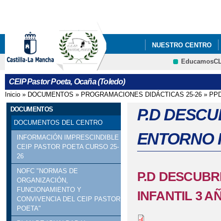
Pa
co
pri
NUESTRO CENTRO
EducamosC
BLOGS Y WIKIS
E
CRFP
CEIP Pastor Poeta, Ocaña (Toledo)
VIDEO PUERTAS ABI
Inicio
»
DOCUMENTOS
»
PROGRAMACIONES DIDÁCTICAS 25-26
»
PPD
Se encuentra usted aquí
AMPA DEL CEIP PAS
DOCUMENTOS
P.D DESCU
DOCUMENTOS DEL CENTRO
GALERÍA MULTIMEDI
ENTORNO I
INFORMACIÓN IMPRESCINDIBLE
CEIP PASTOR POETA CURSO 25-
26
NOFC "NORMAS DE
P.D DESCUBR
ORGANIZACIÓN,
FUNCIONAMIENTO Y
INFANTIL 3 A
CONVIVENCIA DEL CEIP PASTOR
POETA"